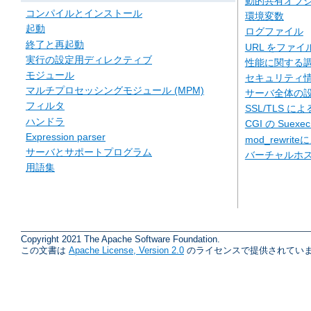
動的共有オブジェ
コンパイルとインストール
環境変数
起動
ログファイル
終了と再起動
URL をファ
実行の設定用ディレクティブ
性能に関する
モジュール
セキュリティ
マルチプロセッシングモジュール (MPM)
サーバ全体の
フィルタ
SSL/TLS に
ハンドラ
CGI の Suexe
Expression parser
mod_rewriteに
サーバとサポートプログラム
バーチャルホ
用語集
Copyright 2021 The Apache Software Foundation.
この文書は
Apache License, Version 2.0
のライセンスで提供されていま