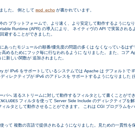
りました。 例として
が書かれています。
mod_echo
などの Unix 以外の プラットフォームで、より速く、より安定して動作するよ
e Portable Runtime (APR) の導入により、 ネイティヴの API で
を 回避することができました。
 1.3 にあったモジュールの順番/優先度の問題の多くは なくなっているはず
高めるためにフック毎に行なわれるように なりました。また、コア Apa
うに新しい関数が 追加されました。
e library が IPv6 をサポートしているシステムでは Apache は デフォルトで 
ディレクティブが IPv6 のアドレスを サポートするようになりました (
、サーバへ 送るストリームに対して動作するフィルタとして書くことがで
フィルタを使って Server Side Include のディレクテ
INCLUDES
ィルタとして動作させることができます。 これは CGI プログラムを
を使って 複数の言語で提供されるようになりました。見ための一貫性を