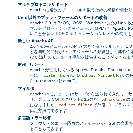
マルチプロトコルサポート
Apache に複数のプロトコルを扱うための機構が備わ
Unix 以外のプラットフォームのサポートの改善
Apache 2.0 は BeOS、OS/2、Windows 
マルチプロセッシングモジュール
(MPM) と Apach
いことが多い POSIX エミュレーションレイヤの使用
新しい Apache API
2.0 ではモジュールの API が大きく変わりました。
どを自動的に行ない、 モジュールの順番はより柔軟性を
なく 追加のモジュール機能を提供することができるよ
IPv6 サポート
Apache が使用している Apache Portable Runtim
らに、
,
,
の各
Listen
NameVirtualHost
VirtualHost
")。
[2001:db8::1]:8080
フィルタ
Apache のモジュールはサーバから送られてきたり
り、例えば CGI スクリプトの出力を
の
mod_include
になりました。
で外部プログラムをフ
mod_ext_filter
似た方法でできます。
多言語エラー応答
ブラウザへのエラー応答のメッセージが、SSI の文書
ることもできます。