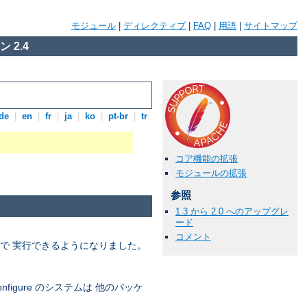
モジュール
|
ディレクティブ
|
FAQ
|
用語
|
サイトマップ
 2.4
de
|
en
|
fr
|
ja
|
ko
|
pt-br
|
tr
コア機能の拡張
モジュールの拡張
参照
1.3 から 2.0 へのアップグレ
ード
コメント
ードで 実行できるようになりました。
igure のシステムは 他のパッケ