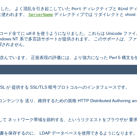
した。 よく混乱を引き起こしていた
ディレクティブと
ディ
Port
Bind
ドに使われます。
ディレクティブでは リダイレクトと vhos
ServerName
文字エンコード全てに utf-8 を使うようになりました。これらは Unicode
の Windows NT 系で多言語サポートが提供されます。
このサポートは、ファ
は適用されません。
含んでいます。 正規表現の評価には、より強力になった Perl 5 構文
nSSL が 提供する SSL/TLS 暗号プロトコルへのインタフェースです。
を 送り、維持するための規格 HTTP Distributed Authoring and V
を圧縮して ネットワーク帯域を節約する、というリクエストをブラウザが 
認証の証明書を保存するのに、 LDAP データベースを使用できるようになりま