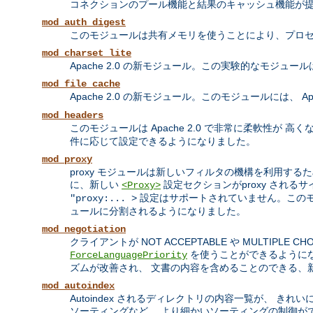
コネクションのプール機能と結果のキャッシュ機能が
mod_auth_digest
このモジュールは共有メモリを使うことにより、プロセ
mod_charset_lite
Apache 2.0 の新モジュール。この実験的なモジュ
mod_file_cache
Apache 2.0 の新モジュール。このモジュールには、 Apa
mod_headers
このモジュールは Apache 2.0 で非常に柔軟性が 高
件に応じて設定できるようになりました。
mod_proxy
proxy モジュールは新しいフィルタの機構を利用するため
に、新しい
設定セクションがproxy される
<Proxy>
設定はサポートされていません。この
"proxy:... >
ュールに分割されるようになりました。
mod_negotiation
クライアントが NOT ACCEPTABLE や MULTI
を使うことができるようになり
ForceLanguagePriority
ズムが改善され、 文書の内容を含めることのできる、
mod_autoindex
Autoindex されるディレクトリの内容一覧が、 き
ソーティングなど、 より細かいソーティングの制御が