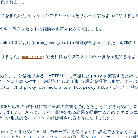
提供されます。
スをまたいだ セッションのキャッシュをサポートするようになりまし
ールは キャラクタセットの変換や再符号化を可能にします。
che 1.3 における
機能が含まれ、 また、追加のキ
mod_mmap_static
くなりました。
で使われるリクエストのヘッダを変更できるよ
mod_proxy
と、 より信頼できる、HTTP/1.1 に準拠した proxy を実装するた
サイトのより読みやすく (内部的にもより速い) 設定を提供します。オー
モジュールは
,
,
といった、特定
proxy_connect
proxy_ftp
proxy_http
PLE CHOICES 応答の 代わりに常に単独の文書を受けとるようにするため
ました。 さらに、より一貫性のある結果を提供するために ネゴシエーション
新しい形式のタイプマップが 提供されるようになりました。
れいに表示されるために HTML のテーブルを使うように 設定できるよう
できるようになり、ディレクトリ の内容一覧をワイルドカードにより