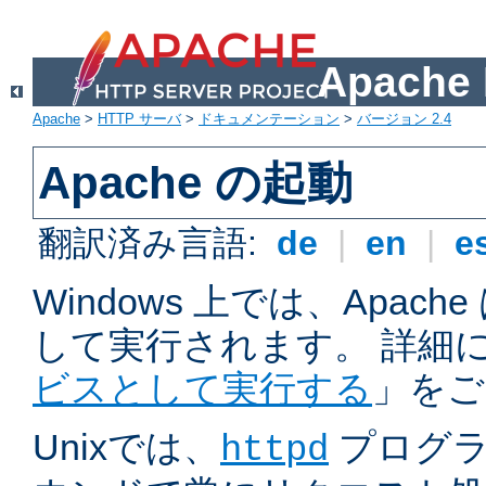
Apach
Apache
>
HTTP サーバ
>
ドキュメンテーション
>
バージョン 2.4
Apache の起動
翻訳済み言語:
de
|
en
|
e
Windows 上では、Apac
して実行されます。 詳細
ビスとして実行する
」をご
Unixでは、
プログラ
httpd