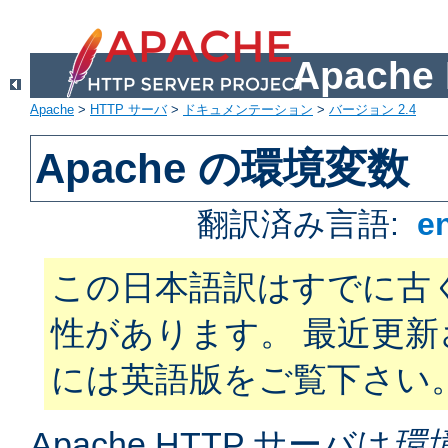
Apach
Apache
>
HTTP サーバ
>
ドキュメンテーション
>
バージョン 2.4
Apache の環境変数
翻訳済み言語:
e
この日本語訳はすでに古
性があります。 最近更
には英語版をご覧下さい
Apache HTTP サーバは
環