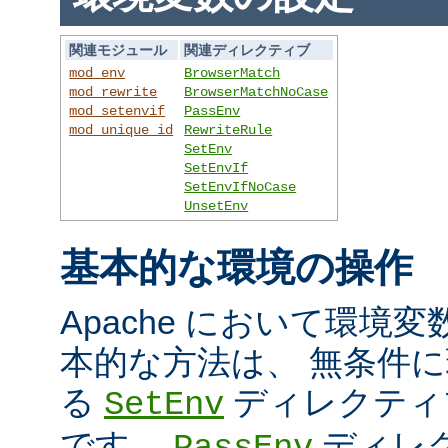
関連モジュール
関連ディレクティブ
mod_env
BrowserMatch
mod_rewrite
BrowserMatchNoCase
mod_setenvif
PassEnv
mod_unique_id
RewriteRule
SetEnv
SetEnvIf
SetEnvIfNoCase
UnsetEnv
基本的な環境の操作
Apache において環境
本的な方法は、 無条件
る
ディレクティ
SetEnv
です。
ディレ
PassEnv