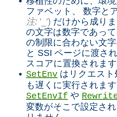
移植性のために、環境
ファベット、 数字と
注:
'_')
だけから成りま
の文字は数字であって
の制限に合わない文字は
と SSI ページに渡
スコアに置換されます
はリクエスト
SetEnv
も遅くに実行されます
や
SetEnvIf
Rewrit
変数がそこで設定され
りません。