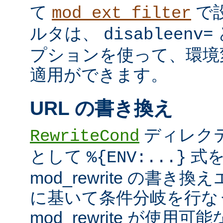
て
で
mod_ext_filter
ルタは、
disableenv=
プションを使って、環境
適用ができます。
URL の書き換え
ディレク
RewriteCond
として
式を
%{ENV:...}
mod_rewrite の書
に基いて条件分岐を行な
mod_rewrite が使用