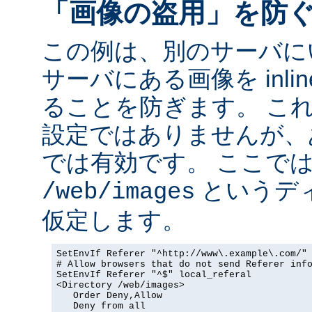
「画像の盗用」を防
この例は、別のサーバに
サーバにある画像を inli
ることを防ぎます。 こ
設定ではありませんが、
では有効です。 ここで
というデ
/web/images
仮定します。
SetEnvIf Referer "^http://www\.example\.com/" 
# Allow browsers that do not send Referer info
SetEnvIf Referer "^$" local_referal

<Directory /web/images>

   Order Deny,Allow

   Deny from all
