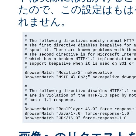
たので、この設定はもは
れません。
#

# The following directives modify normal HTTP 
# The first directive disables keepalive for N
# spoof it. There are known problems with thes
# The second directive is for Microsoft Intern
# which has a broken HTTP/1.1 implementation a
# support keepalive when it is used on 301 or 
#

BrowserMatch "Mozilla/2" nokeepalive

BrowserMatch "MSIE 4\.0b2;" nokeepalive downgr
#

# The following directive disables HTTP/1.1 re
# are in violation of the HTTP/1.0 spec by not
# basic 1.1 response.

#

BrowserMatch "RealPlayer 4\.0" force-response-
BrowserMatch "Java/1\.0" force-response-1.0

BrowserMatch "JDK/1\.0" force-response-1.0