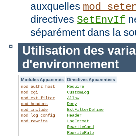
auxquelles
mod_sete
directives
ne
SetEnvIf
séparément dans la so
Utilisation des vari
d'environnement
Modules Apparentés
Directives Apparentées
mod_authz_host
Require
mod_cgi
CustomLog
mod_ext_filter
Allow
mod_headers
Deny
mod_include
ExtFilterDefine
mod_log_config
Header
mod_rewrite
LogFormat
RewriteCond
RewriteRule