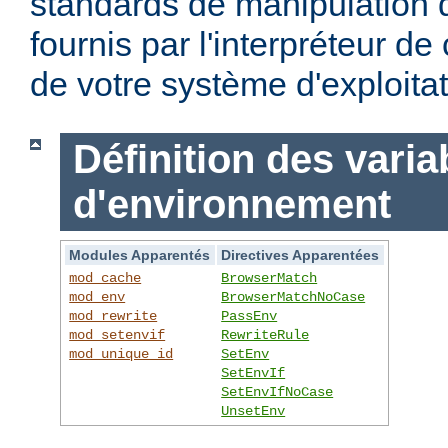
standards de manipulation 
fournis par l'interpréteur d
de votre système d'exploitat
Définition des varia
d'environnement
Modules Apparentés
Directives Apparentées
mod_cache
BrowserMatch
mod_env
BrowserMatchNoCase
mod_rewrite
PassEnv
mod_setenvif
RewriteRule
mod_unique_id
SetEnv
SetEnvIf
SetEnvIfNoCase
UnsetEnv