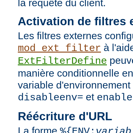
la requête du client.
Activation de filtres
Les filtres externes confi
à l'aid
mod_ext_filter
peuve
ExtFilterDefine
manière conditionnelle en
variable d'environnement 
et
disableenv=
enable
Réécriture d'URL
La forme
%{ENV:
variab