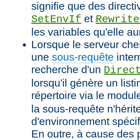
signifie que des directi
et
SetEnvIf
Rewrite
les variables qu'elle au
Lorsque le serveur che
une
sous-requête
inter
recherche d'un
Direc
lorsqu'il génère un list
répertoire via le modu
la sous-requête n'hérit
d'environnement spécif
En outre, à cause des 