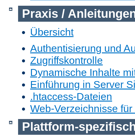
Praxis / Anleitunge
Übersicht
Authentisierung und Au
Zugriffskontrolle
Dynamische Inhalte mi
Einführung in Server S
.htaccess-Dateien
Web-Verzeichnisse für
Plattform-spezifis