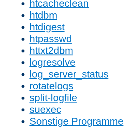
htcacheclean
htdbm
htdigest
htpasswd
httxt2dbm
logresolve
log_server_status
rotatelogs
split-logfile
suexec
Sonstige Programme