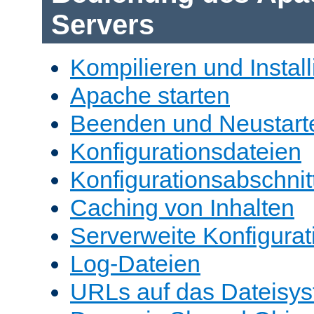
Servers
Kompilieren und Install
Apache starten
Beenden und Neustart
Konfigurationsdateien
Konfigurationsabschnit
Caching von Inhalten
Serverweite Konfigurat
Log-Dateien
URLs auf das Dateisys