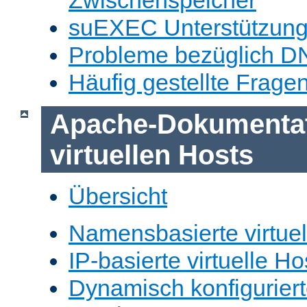
Zwischenspeicher
suEXEC Unterstützun
Probleme bezüglich D
Häufig gestellte Frage
Apache-Dokumentat
virtuellen Hosts
Übersicht
Namensbasierte virtuel
IP-basierte virtuelle Ho
Dynamisch konfiguriert