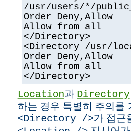
/usr/users/*/public
Order Deny,Allow
Allow from all
</Directory>
<Directory /usr/loc
Order Deny,Allow
Allow from all
</Directory>
과
Location
Directory
하는 경우 특별히 주의를 
가 접근
<Directory />
지시어가 