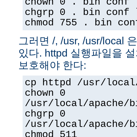
chown 0 . bin conf 
chgrp 0 . bin conf 
chmod 755 . bin con
그러면 /, /usr, /usr/loc
있다. httpd 실행파일을
보호해야 한다:
cp httpd /usr/local
chown 0
/usr/local/apache/b
chgrp 0
/usr/local/apache/b
chmod 511