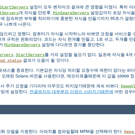
설정이 모두 벤치마크 결과에 큰 영향을 미쳤다. 특히 
StartServers
개 자식을 만든후,
설정값까지 초당 자식을
tServers
MinSpareServers
시에 접속하면 부하를 처리하기에 충분한 자식을 만들기까지 95초가 걸렸다
우 나쁘게 나온다.
않으려고 정했다. 컴퓨터가 자식을 시작하느라 바쁘면 요청을 서비스할 수
개 규칙은 완화되었다. 코드는 자식 한개를 만들고, 1초 쉬고, 두개를 만들
수가
설정에 다다르면 증가를 중단한다.
MinSpareServers
,
를 거의 설정할 필요가 없다. 일초에 자식을 4개
ervers
StartServers
결과가 도움이 될 것이다.
od_status
로세스를 종료한다. 기본값은 자식당 처리할 요청수에 제한이 없다는
이
0
 오래된 Solaris 버전을 사용한다면, 메모리유출때문에 이 값을
정
10000
연결에서 추가 요청을 기다리며 아무것도 하지않기때문에 계속 바쁘다.
KeepA
 맞게 설정한다.
연결유지의 대부분의 이점이 사라지기때문에
어떤 경우
동기화 모델을 지원한다. 아파치를 컴파일할때 MPM을 선택해야 한다.
beos