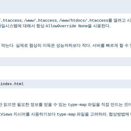
,
,
를 열려고 
/.htaccess
/www/.htaccess
/www/htdocs/.htaccess
파일시스템에 대해서 항상
을 사용한다.
AllowOverride None
는다. 실제로 협상의 이득은 성능저하보다 작다. 서버를 빠르게 할 수 
 index.html
만 읽으면 필요한 정보를 얻을 수 있는
파일을 직접 만드는 것이
type-map
지시어를 사용하기보다
파일을 고려하라. 협상방법에
iViews
type-map