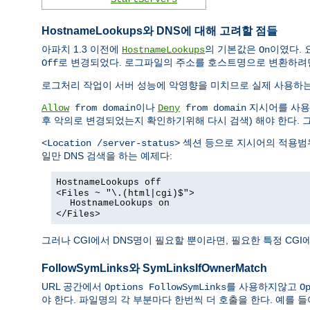
HostnameLookups와 DNS에 대해 고려할 점들
아파치 1.3 이전에
의 기본값은
이였다. 
HostnameLookups
On
로 변경되었다. 로그파일의 주소를 호스트명으로 변환하려
Off
로그처리 작업이 서버 성능에 악영향을 미치므로 실제 사용하
이나
지시어를 사용한
Allow
from domain
Deny
from domain
후 악의로 변경되었는지 확인하기위해 다시 검색) 해야 한다. 
섹션 등으로 지시어의 적용범위
<Location /server-status>
일만 DNS 검색을 하는 예제다:
HostnameLookups off
<Files ~ "\.(html|cgi)$">
HostnameLookups on
</Files>
그러나 CGI에서 DNS명이 필요할 뿐이라면, 필요한 특정 CG
FollowSymLinks와 SymLinksIfOwnerMatch
URL 공간에서
를 사용하지않고
Options FollowSymLinks
O
야 한다. 파일명의 각 부분마다 한번씩 더 호출을 한다. 예를 들