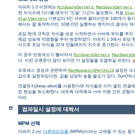
아파치 1.3 이전에는
,
,
MinSpareServers
MaxSpareServers
한 자식수에 다다를 때까지 "도달" 기간이 필요했다. 처음
Star
기본값이
인 서버에 클라이언트 100개가 동
StartServers
5
에서는 잘 동작하지만, 10분간만 실행하는 벤치마크 결과는 매
초당 한개 규칙은 자식을 새로 시작하면서 서버에 무리를 주지 
체감 성능에 악영향을 주어 변경하였다. 아파치 1.3에서 초당 한
식으로 초당 자식을 32개 만들때까지 지수로 증가한다. 자식
이 경우 반응속도가 빨라져서
,
MinSpareServers
MaxSpareS
다. 이런 오류문이 많이 보이면 이 설정들을 조절하길 바란다.
m
프로세스 생성과 관련하여
설정은 프
MaxRequestsPerChild
값으로 설정되있다면, 값을 상당히 높힐 필요가 있다. SunOS나
연결유지(keep-alive)를 사용한다면 자식들은 이미 열린 
런 현상을 최소화한다. 네트웍 대역폭과 서버 자원 간의 균형이
마라.
컴파일시 설정에 대해서
MPM 선택
아파치 2.x는
다중처리모듈
(MPMs)이라는 교체할 수 있는 