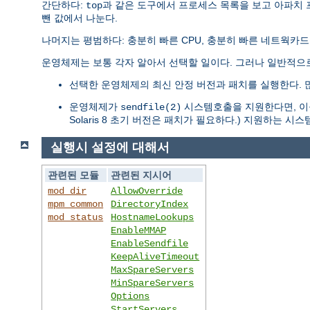
간단하다:
과 같은 도구에서 프로세스 목록을 보고 아파치
top
뺀 값에서 나눈다.
나머지는 평범하다: 충분히 빠른 CPU, 충분히 빠른 네트웍카드
운영체제는 보통 각자 알아서 선택할 일이다. 그러나 일반적으
선택한 운영체제의 최신 안정 버전과 패치를 실행한다. 
운영체제가
시스템호출을 지원한다면, 이를
sendfile(2)
Solaris 8 초기 버전은 패치가 필요하다.) 지원하는 
실행시 설정에 대해서
관련된 모듈
관련된 지시어
mod_dir
AllowOverride
mpm_common
DirectoryIndex
mod_status
HostnameLookups
EnableMMAP
EnableSendfile
KeepAliveTimeout
MaxSpareServers
MinSpareServers
Options
StartServers