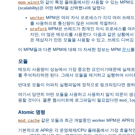
와 같이 특정 플래폼에서만 사용할 수 있는 MPM도
mpm_winnt
(scalability)은 어떤 MPM을 선택했냐에 달렸다:
MPM은 여러 자식 프로세스가 각각 여러 쓰레드를 
worker
를 사용하므로 통신량이 많은 서버에 적절하다.
MPM은 쓰레드가 한개인 자식 프로세스를 여러개 
prefork
지만, 더 많은 메모리를 사용한다. 다음과 같은 상황에서 쓰레드
은 제삼자가 만든 모듈을 사용할 수 있고, 쓰레드 디버깅
이 MPM들과 다른 MPM에 대해 더 자세한 정보는 MPM
문서
를
모듈
메모리 사용량이 성능에서 가장 중요한 요인이기때문에 실제로
를 주석처리하면 된다. 그래서 모듈을 제거하고 실행하여 사이
반대로 모듈이 아파치 실행파일에 정적으로 링크되있다면 원하
여기서 당연히 어떤 모듈을 사용하고 사용하지 말지 의문이 생
용할 것이다. 물론 웹사이트에 로그파일이 필요없다면
mod_lo
Atomic 명령
같은 모듈과 최근 개발중인 worker MPM은 APR의 
mod_cache
기본적으로 APR은 각 운영체제/CPU 플래폼에서 가장 효율적인 방