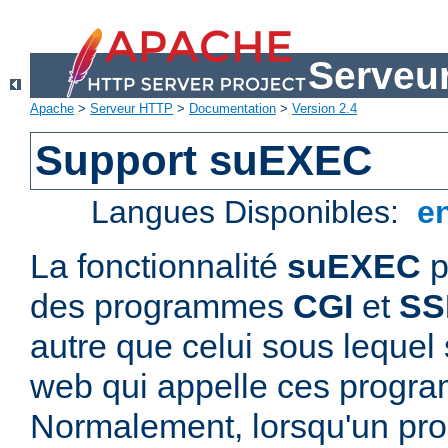
Serveu
Apache
>
Serveur HTTP
>
Documentation
>
Version 2.4
Support suEXEC
Langues Disponibles:
e
La fonctionnalité
suEXEC
p
des programmes
CGI
et
SS
autre que celui sous lequel 
web qui appelle ces progr
Normalement, lorsqu'un p