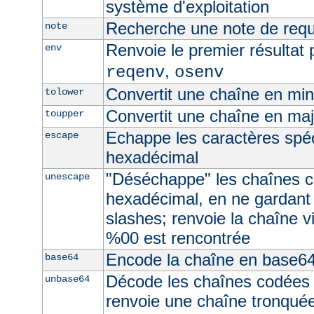
système d'exploitation
Recherche une note de req
note
Renvoie le premier résultat 
env
,
reqenv
osenv
Convertit une chaîne en mi
tolower
Convertit une chaîne en ma
toupper
Echappe les caractères spé
escape
hexadécimal
"Déséchappe" les chaînes 
unescape
hexadécimal, en ne gardant
slashes; renvoie la chaîne v
%00 est rencontrée
Encode la chaîne en base6
base64
Décode les chaînes codées
unbase64
renvoie une chaîne tronquée 