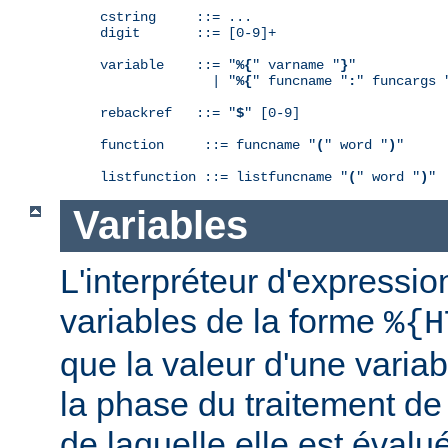
cstring     ::= ...

digit       ::= [0-9]+

variable    ::= "
%{
" varname "
}
"

              | "
%{
" funcname "
:
" funcargs 
rebackref   ::= "
$
" [0-9]

function     ::= funcname "
(
" word "
)
"

listfunction ::= listfuncname "
(
" word "
)
"
Variables
L'interpréteur d'expressio
variables de la forme
%{H
que la valeur d'une varia
la phase du traitement de
de laquelle elle est éval