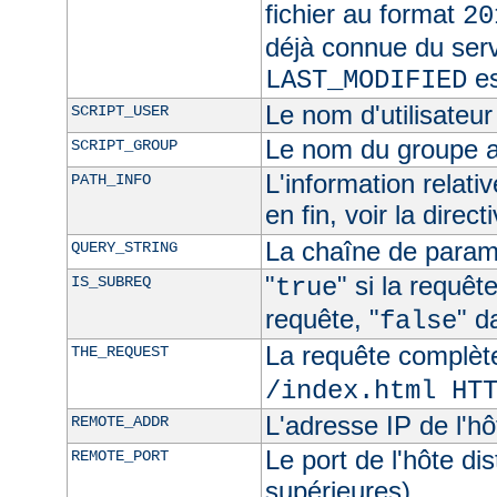
fichier au format
20
déjà connue du ser
es
LAST_MODIFIED
Le nom d'utilisateur 
SCRIPT_USER
Le nom du groupe au
SCRIPT_GROUP
L'information relat
PATH_INFO
en fin, voir la direct
La chaîne de param
QUERY_STRING
"
" si la requê
IS_SUBREQ
true
requête, "
" d
false
La requête complèt
THE_REQUEST
/index.html HT
L'adresse IP de l'hô
REMOTE_ADDR
Le port de l'hôte di
REMOTE_PORT
supérieures)