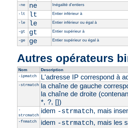
ne
Inégalité d'entiers
-ne
lt
Entier inférieur à
-lt
le
Entier inférieur ou égal à
-le
gt
Entier supérieur à
-gt
ge
Entier supérieur ou égal à
-ge
Autres opérateurs bi
Nom
Description
L'adresse IP correspond à 
-ipmatch
la chaîne de gauche corresp
-strmatch
la chaîne de droite (contena
*, ?, [])
idem
, mais inse
-
-strmatch
strcmatch
idem
, mais les 
-fnmatch
-strmatch