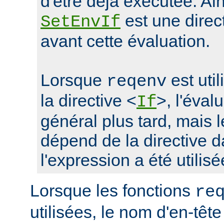
d'être déjà exécutée. Ain
est une direc
SetEnvIf
avant cette évaluation.
Lorsque
est uti
reqenv
la directive <
>, l'éval
If
général plus tard, mais
dépend de la directive d
l'expression a été utilisé
Lorsque les fonctions
re
utilisées, le nom d'en-tête