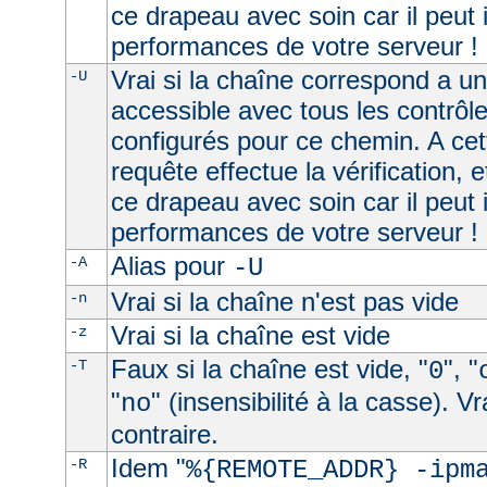
ce drapeau avec soin car il peut 
performances de votre serveur !
Vrai si la chaîne correspond a u
-U
accessible avec tous les contrôl
configurés pour ce chemin. A cet
requête effectue la vérification, e
ce drapeau avec soin car il peut 
performances de votre serveur !
Alias pour
-A
-U
Vrai si la chaîne n'est pas vide
-n
Vrai si la chaîne est vide
-z
Faux si la chaîne est vide, "
", "
-T
0
"
" (insensibilité à la casse). V
no
contraire.
Idem "
-R
%{REMOTE_ADDR} -ipm