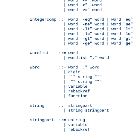
              | word "
<=
" word

              | word "
>
"  word

              | word "
>=
" word

integercomp ::= word "
-eq
" word | word "
eq
"
              | word "
-ne
" word | word "
ne
"
              | word "
-lt
" word | word "
lt
"
              | word "
-le
" word | word "
le
"
              | word "
-gt
" word | word "
gt
"
              | word "
-ge
" word | word "
ge
"
wordlist    ::= word

              | wordlist "
,
" word

word        ::= word "
.
" word

              | digit

              | "
'
" string "
'
"

              | "
"
" string "
"
"

              | variable

	      | rebackref

              | function

string      ::= stringpart

              | string stringpart

stringpart  ::= cstring

              | variable

	      | rebackref
