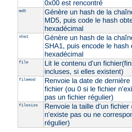
0x00 est rencontré
Génère un hash de la chaîne
md5
MD5, puis code le hash obt
hexadécimal
Génère un hash de la chaîne
sha1
SHA1, puis encode le hash 
hexadécimal
Lit le contenu d'un fichier(fi
file
incluses, si elles existent)
Renvoie la date de dernière 
filemod
fichier (ou 0 si le fichier n'e
pas un fichier régulier)
Renvoie la taille d'un fichier 
filesize
n'existe pas ou ne correspon
régulier)