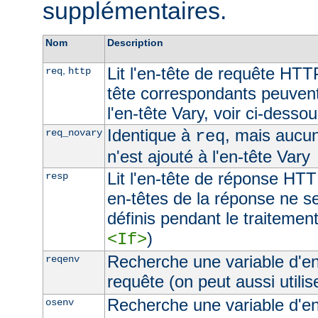
supplémentaires.
Nom
Description
Lit l'en-tête de requête HTT
,
req
http
tête correspondants peuvent
l'en-tête Vary, voir ci-desso
Identique à
, mais aucu
req_novary
req
n'est ajouté à l'en-tête Vary
Lit l'en-tête de réponse HTT
resp
en-têtes de la réponse ne s
définis pendant le traitement
)
<If>
Recherche une variable d'e
reqenv
requête (on peut aussi utilis
Recherche une variable d'e
osenv