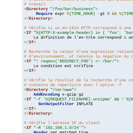
# travail
<
Directory
"/foo/bar/business"
>
Require
 expr 
%{
TIME_HOUR
}
-
gt 
9
&&
%{
TIM
</
Directory
>
# Vérifie si un en-tête HTTP correspond à une
<
If
"%{HTTP:X-example-header} in { 'foo', 'ba
La
 d
é
finition de l
'
en-t
ê
te correspond 
à
 u
</
If
>
# Recherche la valeur d'une expression ration
# d'environnement, et renvoie la négation du 
<
If
"! reqenv('REDIRECT_FOO') =~ /bar/"
>
La
 condition est v
é
rifi
é
</
If
>
# Vérifie le résultat de la recherche d'une c
# contexte de répertoire avec l'option -f
<
Directory
"/var/www"
>
AddEncoding
<
If
"-f '%{REQUEST_FILENAME}.unzipme' && ! %{
SetOutputFilter
</
If
>
</
Directory
>
# Vérifie l'adresse IP du client
<
If
"-R '192.168.1.0/24'"
>
Header