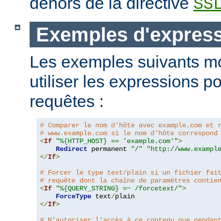
dehors de la directive
SS
Exemples d'expres
Les exemples suivants m
utiliser les expressions p
requêtes :
# Comparer le nom d'hôte avec example.com et 
# www.example.com si le nom d'hôte correspond
<
If
"%{HTTP_HOST} == 'example.com'"
>
Redirect
 permanent 
"/"
"http://www.exampl
</
If
>
# Forcer le type text/plain si un fichier fai
# requête dont la chaîne de paramètres contie
<
If
"%{QUERY_STRING} =~ /forcetext/"
>
ForceType
 text
/
</
If
>
# N'autoriser l'accès à ce contenu que pendan