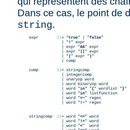
qui représentent des chaî
Dans ce cas, le point de 
.
string
expr        ::= "
true
" | "
false
"

              | "
!
" expr

              | expr "
&&
" expr

              | expr "
||
" expr

              | "
(
" expr "
)
"

              | comp

comp        ::= stringcomp

              | integercomp

              | unaryop word

              | word binaryop word

              | word "
in
" "
{
" wordlist "
}
"

              | word "
in
" listfunction

              | word "
=~
" regex

              | word "
!~
" regex

stringcomp  ::= word "
==
" word

              | word "
!=
" word

              | word "
<
"  word
