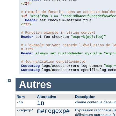
</
If
>
# Exemple de fonction dans un contexte boolée
<
If
"md5('foo') == 'acbd18db4cc2f85cedef654fc
Header
</
If
>
# Function example in string context
Header
 set foo-checksum 
"expr=%{md5:foo}"
# L'exemple suivant retarde l'évaluation de l
# <If>
Header
always set CustomHeader my-value "expr
# Journalisation conditionnelle
CustomLog
 logs
/
access-errors
.
log common 
"expr
CustomLog
 logs
/
access-errors-specific
.
log com
Autres
Nom
Alternative
Description
in
chaîne contenue dans un
-in
m#regexp#
Expression rationnelle (
/regexp/
délimiteurs autres que /)