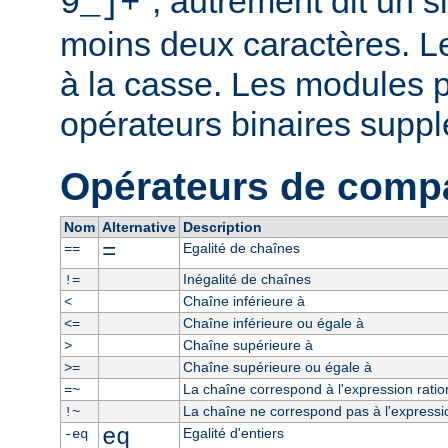
", autrement dit un 
9_]+
moins deux caractères. L
à la casse. Les modules p
opérateurs binaires supp
Opérateurs de comp
Nom
Alternative
Description
=
Egalité de chaînes
==
Inégalité de chaînes
!=
Chaîne inférieure à
<
Chaîne inférieure ou égale à
<=
Chaîne supérieure à
>
Chaîne supérieure ou égale à
>=
La chaîne correspond à l'expression ratio
=~
La chaîne ne correspond pas à l'expressio
!~
eq
Egalité d'entiers
-eq