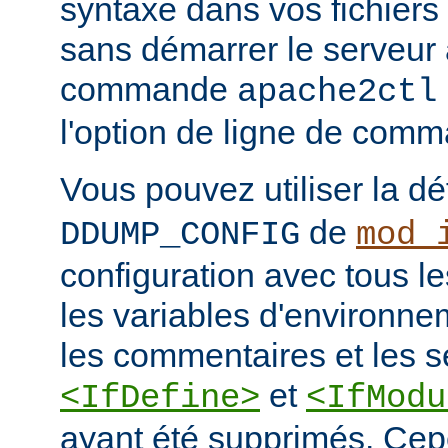
syntaxe dans vos fichiers
sans démarrer le serveur à
commande
apache2ctl
l'option de ligne de co
Vous pouvez utiliser la dé
de
DDUMP_CONFIG
mod_
configuration avec tous les
les variables d'environne
les commentaires et les s
et
<IfDefine>
<IfModu
ayant été supprimés. Cepe