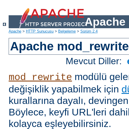
Apache 
Apache
>
HTTP Sunucusu
>
Belgeleme
>
Sürüm 2.4
Apache mod_rewrite
Mevcut Diller:
modülü gelen
mod_rewrite
değişiklik yapabilmek için
d
kurallarına dayalı, devingen 
Böylece, keyfi URL'leri dahi
kolayca eşleyebilirsiniz.