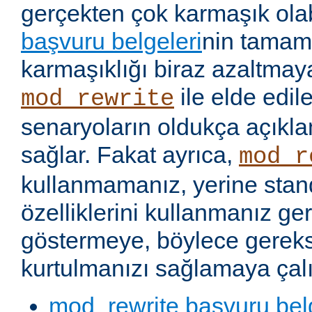
gerçekten çok karmaşık olabi
başvuru belgeleri
nin tamaml
karmaşıklığı biraz azaltmaya
ile elde edil
mod_rewrite
senaryoların oldukça açıkla
sağlar. Fakat ayrıca,
mod_r
kullanmamanız, yerine stan
özelliklerini kullanmanız g
göstermeye, böylece gereks
kurtulmanızı sağlamaya çalı
mod_rewrite başvuru bel