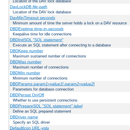
Location of the DAV lock database
DavLockDB
file-path
Location of the DAV lock database
DavMinTimeout
seconds
Minimum amount of time the server holds a lock on a DAV resource
DBDExptime
time-in-seconds
Keepalive time for idle connections
DBDInitSQL
"SQL statement"
Execute an SQL statement after connecting to a database
DBDKeep
number
Maximum sustained number of connections
DBDMax
number
Maximum number of connections
DBDMin
number
Minimum number of connections
DBDParams
param1
=
value1
[,
param2
=
value2
]
Parameters for database connection
DBDPersist On|Off
Whether to use persistent connections
DBDPrepareSQL
"SQL statement"
label
Define an SQL prepared statement
DBDriver
name
Specify an SQL driver
DefaultIcon
URL-yolu