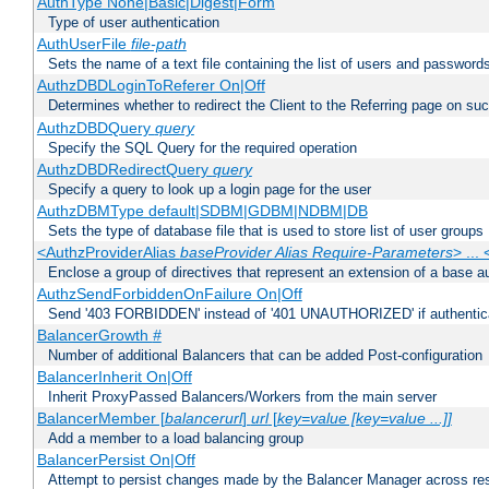
AuthType None|Basic|Digest|Form
Type of user authentication
AuthUserFile
file-path
Sets the name of a text file containing the list of users and passwords
AuthzDBDLoginToReferer On|Off
Determines whether to redirect the Client to the Referring page on succ
AuthzDBDQuery
query
Specify the SQL Query for the required operation
AuthzDBDRedirectQuery
query
Specify a query to look up a login page for the user
AuthzDBMType default|SDBM|GDBM|NDBM|DB
Sets the type of database file that is used to store list of user groups
<AuthzProviderAlias
baseProvider Alias Require-Parameters
> ...
Enclose a group of directives that represent an extension of a base au
AuthzSendForbiddenOnFailure On|Off
Send '403 FORBIDDEN' instead of '401 UNAUTHORIZED' if authenticat
BalancerGrowth
#
Number of additional Balancers that can be added Post-configuration
BalancerInherit On|Off
Inherit ProxyPassed Balancers/Workers from the main server
BalancerMember [
balancerurl
]
url
[
key=value [key=value ...]]
Add a member to a load balancing group
BalancerPersist On|Off
Attempt to persist changes made by the Balancer Manager across res