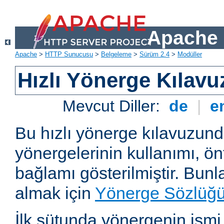
Apache 
Apache
>
HTTP Sunucusu
>
Belgeleme
>
Sürüm 2.4
>
Modüller
Hızlı Yönerge Kılavu
Mevcut Diller:
de
|
e
Bu hızlı yönerge kılavuzun
yönergelerinin kullanımı, ö
bağlamı gösterilmiştir. Bunlar
almak için
Yönerge Sözlüğ
İlk sütunda yönergenin ismi ve