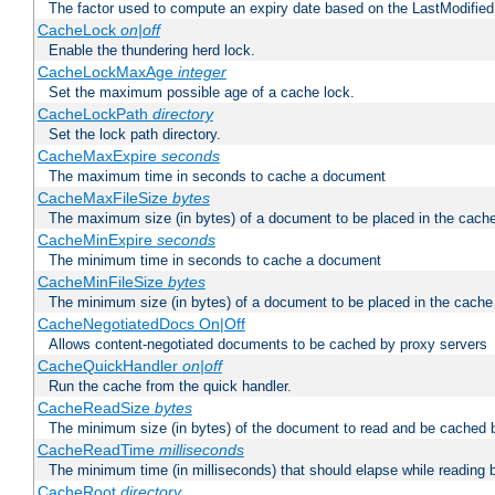
The factor used to compute an expiry date based on the LastModified
CacheLock
on|off
Enable the thundering herd lock.
CacheLockMaxAge
integer
Set the maximum possible age of a cache lock.
CacheLockPath
directory
Set the lock path directory.
CacheMaxExpire
seconds
The maximum time in seconds to cache a document
CacheMaxFileSize
bytes
The maximum size (in bytes) of a document to be placed in the cach
CacheMinExpire
seconds
The minimum time in seconds to cache a document
CacheMinFileSize
bytes
The minimum size (in bytes) of a document to be placed in the cache
CacheNegotiatedDocs On|Off
Allows content-negotiated documents to be cached by proxy servers
CacheQuickHandler
on|off
Run the cache from the quick handler.
CacheReadSize
bytes
The minimum size (in bytes) of the document to read and be cached 
CacheReadTime
milliseconds
The minimum time (in milliseconds) that should elapse while reading 
CacheRoot
directory