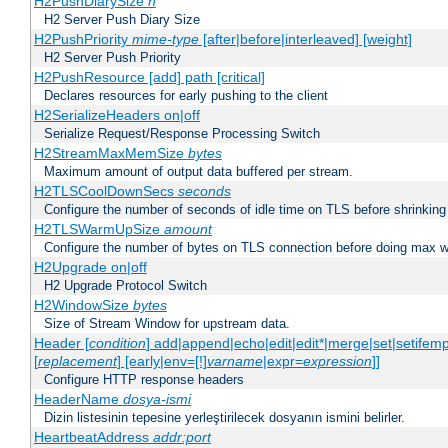
H2PushDiarySize
n
H2 Server Push Diary Size
H2PushPriority
mime-type
[after|before|interleaved] [weight]
H2 Server Push Priority
H2PushResource [add] path [critical]
Declares resources for early pushing to the client
H2SerializeHeaders on|off
Serialize Request/Response Processing Switch
H2StreamMaxMemSize
bytes
Maximum amount of output data buffered per stream.
H2TLSCoolDownSecs
seconds
Configure the number of seconds of idle time on TLS before shrinking
H2TLSWarmUpSize
amount
Configure the number of bytes on TLS connection before doing max w
H2Upgrade on|off
H2 Upgrade Protocol Switch
H2WindowSize
bytes
Size of Stream Window for upstream data.
Header [
condition
] add|append|echo|edit|edit*|merge|set|setifem
[
replacement
] [early|env=[!]
varname
|expr=
expression
]]
Configure HTTP response headers
HeaderName
dosya-ismi
Dizin listesinin tepesine yerleştirilecek dosyanın ismini belirler.
HeartbeatAddress
addr:port