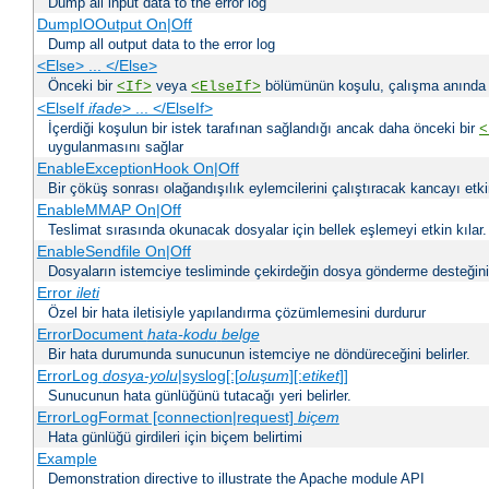
Dump all input data to the error log
DumpIOOutput On|Off
Dump all output data to the error log
<Else> ... </Else>
Önceki bir
veya
bölümünün koşulu, çalışma anında bir
<If>
<ElseIf>
<ElseIf
ifade
> ... </ElseIf>
İçerdiği koşulun bir istek tarafınan sağlandığı ancak daha önceki bir
<
uygulanmasını sağlar
EnableExceptionHook On|Off
Bir çöküş sonrası olağandışılık eylemcilerini çalıştıracak kancayı etkin
EnableMMAP On|Off
Teslimat sırasında okunacak dosyalar için bellek eşlemeyi etkin kılar.
EnableSendfile On|Off
Dosyaların istemciye tesliminde çekirdeğin dosya gönderme desteğinin 
Error
ileti
Özel bir hata iletisiyle yapılandırma çözümlemesini durdurur
ErrorDocument
hata-kodu
belge
Bir hata durumunda sunucunun istemciye ne döndüreceğini belirler.
ErrorLog
dosya-yolu
|syslog[:[
oluşum
][:
etiket
]]
Sunucunun hata günlüğünü tutacağı yeri belirler.
ErrorLogFormat [connection|request]
biçem
Hata günlüğü girdileri için biçem belirtimi
Example
Demonstration directive to illustrate the Apache module API