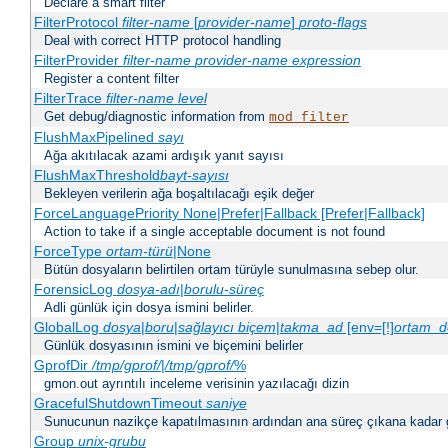
Declare a smart filter
FilterProtocol
filter-name
[
provider-name
]
proto-flags
Deal with correct HTTP protocol handling
FilterProvider
filter-name
provider-name
expression
Register a content filter
FilterTrace
filter-name
level
Get debug/diagnostic information from
mod_filter
FlushMaxPipelined
sayı
Ağa akıtılacak azami ardışık yanıt sayısı
FlushMaxThreshold
bayt-sayısı
Bekleyen verilerin ağa boşaltılacağı eşik değer
ForceLanguagePriority None|Prefer|Fallback [Prefer|Fallback]
Action to take if a single acceptable document is not found
ForceType
ortam-türü
|None
Bütün dosyaların belirtilen ortam türüyle sunulmasına sebep olur.
ForensicLog
dosya-adı
|
borulu-süreç
Adli günlük için dosya ismini belirler.
GlobalLog
dosya
|
boru
|
sağlayıcı
biçem
|
takma_ad
[env=[!]
ortam_d
Günlük dosyasının ismini ve biçemini belirler
GprofDir
/tmp/gprof/
|
/tmp/gprof/
%
gmon.out ayrıntılı inceleme verisinin yazılacağı dizin
GracefulShutdownTimeout
saniye
Sunucunun nazikçe kapatılmasının ardından ana süreç çıkana kadar ge
Group
unix-grubu