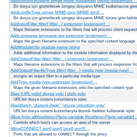
AddIconByEncoding
simge
MIME-kodlaması
[
MIME-kodlaması
] ..
Bir dosya için gösterilecek simgeyi dosyanın MIME kodlamasına göre b
AddIconByType
simge
MIME-türü
[
MIME-türü
] ...
Bir dosya için gösterilecek simgeyi dosyanın MIME türüne göre belirle
AddInputFilter
filter
[;
filter
...]
extension
[
extension
] ...
Maps filename extensions to the filters that will process client reques
AddLanguage
language-tag
extension
[
extension
] ...
Maps the given filename extension to the specified content language
AddModuleInfo
module-name
string
Adds additional information to the module information displayed by the
AddOutputFilter
filter
[;
filter
...]
extension
[
extension
] ...
Maps filename extensions to the filters that will process responses fr
AddOutputFilterByType
filter
[;
filter
...]
media-type
[
media-type
] ...
assigns an output filter to a particular media-type
AddType
media-type
extension
[
extension
] ...
Maps the given filename extensions onto the specified content type
Alias [
URL-yolu
]
dosya-yolu
|
dizin-yolu
URL’leri dosya sistemi konumlarıyla eşler.
AliasMatch "
düzenli-ifade
" "
dosya-yolu
|
dizin-yolu
"
URL’leri dosya sistemi konumlarıyla düzenli ifadeleri kullanarak eşler.
Allow from all|
host
|env=[!]
env-variable
[
host
|env=[!]
env-variable
] .
Controls which hosts can access an area of the server
AllowCONNECT
port
[-
port
] [
port
[-
port
]] ...
Ports that are allowed to
through the proxy
CONNECT