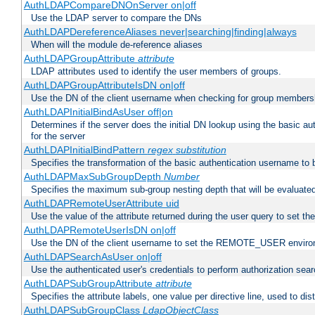
AuthLDAPCompareDNOnServer on|off
Use the LDAP server to compare the DNs
AuthLDAPDereferenceAliases never|searching|finding|always
When will the module de-reference aliases
AuthLDAPGroupAttribute
attribute
LDAP attributes used to identify the user members of groups.
AuthLDAPGroupAttributeIsDN on|off
Use the DN of the client username when checking for group members
AuthLDAPInitialBindAsUser off|on
Determines if the server does the initial DN lookup using the basic a
for the server
AuthLDAPInitialBindPattern
regex
substitution
Specifies the transformation of the basic authentication username to
AuthLDAPMaxSubGroupDepth
Number
Specifies the maximum sub-group nesting depth that will be evaluated
AuthLDAPRemoteUserAttribute uid
Use the value of the attribute returned during the user query to se
AuthLDAPRemoteUserIsDN on|off
Use the DN of the client username to set the REMOTE_USER environ
AuthLDAPSearchAsUser on|off
Use the authenticated user's credentials to perform authorization sea
AuthLDAPSubGroupAttribute
attribute
Specifies the attribute labels, one value per directive line, used to d
AuthLDAPSubGroupClass
LdapObjectClass