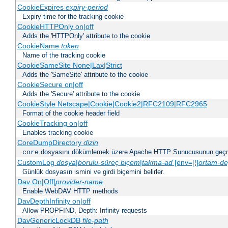
CookieExpires
expiry-period
Expiry time for the tracking cookie
CookieHTTPOnly on|off
Adds the 'HTTPOnly' attribute to the cookie
CookieName
token
Name of the tracking cookie
CookieSameSite None|Lax|Strict
Adds the 'SameSite' attribute to the cookie
CookieSecure on|off
Adds the 'Secure' attribute to the cookie
CookieStyle Netscape|Cookie|Cookie2|RFC2109|RFC2965
Format of the cookie header field
CookieTracking on|off
Enables tracking cookie
CoreDumpDirectory
dizin
dosyasını dökümlemek üzere Apache HTTP Sunucusunun geçme
core
CustomLog
dosya
|
borulu-süreç
biçem
|
takma-ad
[env=[!]
ortam-de
Günlük dosyasın ismini ve girdi biçemini belirler.
Dav On|Off|
provider-name
Enable WebDAV HTTP methods
DavDepthInfinity on|off
Allow PROPFIND, Depth: Infinity requests
DavGenericLockDB
file-path