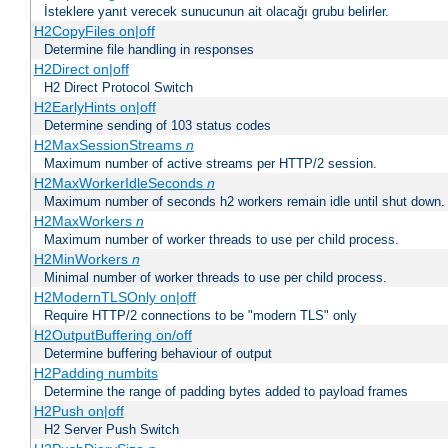
İsteklere yanıt verecek sunucunun ait olacağı grubu belirler.
H2CopyFiles on|off
Determine file handling in responses
H2Direct on|off
H2 Direct Protocol Switch
H2EarlyHints on|off
Determine sending of 103 status codes
H2MaxSessionStreams
n
Maximum number of active streams per HTTP/2 session.
H2MaxWorkerIdleSeconds
n
Maximum number of seconds h2 workers remain idle until shut down.
H2MaxWorkers
n
Maximum number of worker threads to use per child process.
H2MinWorkers
n
Minimal number of worker threads to use per child process.
H2ModernTLSOnly on|off
Require HTTP/2 connections to be "modern TLS" only
H2OutputBuffering on/off
Determine buffering behaviour of output
H2Padding numbits
Determine the range of padding bytes added to payload frames
H2Push on|off
H2 Server Push Switch