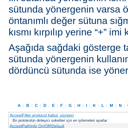
sütunda yönergenin varsa ön
öntanımlı değer sütuna sı
kısmı kırpılıp yerine “+” imi
Aşağıda sağdaki gösterge t
sütunda yönergenin kullanım
dördüncü sütunda ise yönerg
A
|
B
|
C
|
D
|
E
|
F
|
G
|
H
|
I
|
K
|
L
|
M
|
N
|
AcceptFilter
protocol
kabul_süzgeci
Bir protokolün dinleyici soketleri için en iyilemeleri ayarlar
AcceptPathInfo On|Off|Default