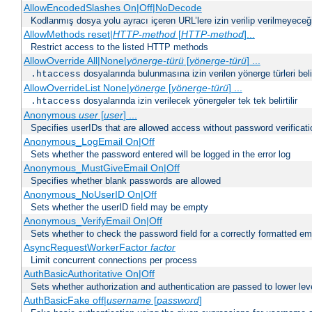
AllowEncodedSlashes On|Off|NoDecode
Kodlanmış dosya yolu ayracı içeren URL’lere izin verilip verilmeyeceğin
AllowMethods reset|
HTTP-method
[
HTTP-method
]...
Restrict access to the listed HTTP methods
AllowOverride All|None|
yönerge-türü
[
yönerge-türü
] ...
dosyalarında bulunmasına izin verilen yönerge türleri belirt
.htaccess
AllowOverrideList None|
yönerge
[
yönerge-türü
] ...
dosyalarında izin verilecek yönergeler tek tek belirtilir
.htaccess
Anonymous
user
[
user
] ...
Specifies userIDs that are allowed access without password verificati
Anonymous_LogEmail On|Off
Sets whether the password entered will be logged in the error log
Anonymous_MustGiveEmail On|Off
Specifies whether blank passwords are allowed
Anonymous_NoUserID On|Off
Sets whether the userID field may be empty
Anonymous_VerifyEmail On|Off
Sets whether to check the password field for a correctly formatted em
AsyncRequestWorkerFactor
factor
Limit concurrent connections per process
AuthBasicAuthoritative On|Off
Sets whether authorization and authentication are passed to lower le
AuthBasicFake off|
username
[
password
]