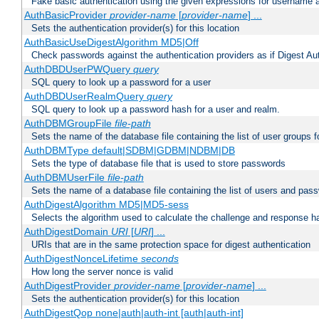
Fake basic authentication using the given expressions for username
AuthBasicProvider
provider-name
[
provider-name
] ...
Sets the authentication provider(s) for this location
AuthBasicUseDigestAlgorithm MD5|Off
Check passwords against the authentication providers as if Digest Aut
AuthDBDUserPWQuery
query
SQL query to look up a password for a user
AuthDBDUserRealmQuery
query
SQL query to look up a password hash for a user and realm.
AuthDBMGroupFile
file-path
Sets the name of the database file containing the list of user groups f
AuthDBMType default|SDBM|GDBM|NDBM|DB
Sets the type of database file that is used to store passwords
AuthDBMUserFile
file-path
Sets the name of a database file containing the list of users and pass
AuthDigestAlgorithm MD5|MD5-sess
Selects the algorithm used to calculate the challenge and response ha
AuthDigestDomain
URI
[
URI
] ...
URIs that are in the same protection space for digest authentication
AuthDigestNonceLifetime
seconds
How long the server nonce is valid
AuthDigestProvider
provider-name
[
provider-name
] ...
Sets the authentication provider(s) for this location
AuthDigestQop none|auth|auth-int [auth|auth-int]