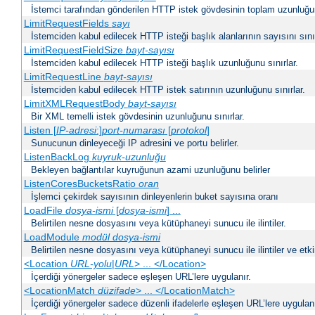
İstemci tarafından gönderilen HTTP istek gövdesinin toplam uzunluğun
LimitRequestFields
sayı
İstemciden kabul edilecek HTTP isteği başlık alanlarının sayısını sınır
LimitRequestFieldSize
bayt-sayısı
İstemciden kabul edilecek HTTP isteği başlık uzunluğunu sınırlar.
LimitRequestLine
bayt-sayısı
İstemciden kabul edilecek HTTP istek satırının uzunluğunu sınırlar.
LimitXMLRequestBody
bayt-sayısı
Bir XML temelli istek gövdesinin uzunluğunu sınırlar.
Listen [
IP-adresi
:]
port-numarası
[
protokol
]
Sunucunun dinleyeceği IP adresini ve portu belirler.
ListenBackLog
kuyruk-uzunluğu
Bekleyen bağlantılar kuyruğunun azami uzunluğunu belirler
ListenCoresBucketsRatio
oran
İşlemci çekirdek sayısının dinleyenlerin buket sayısına oranı
LoadFile
dosya-ismi
[
dosya-ismi
] ...
Belirtilen nesne dosyasını veya kütüphaneyi sunucu ile ilintiler.
LoadModule
modül dosya-ismi
Belirtilen nesne dosyasını veya kütüphaneyi sunucu ile ilintiler ve etki
<Location
URL-yolu
|
URL
> ... </Location>
İçerdiği yönergeler sadece eşleşen URL’lere uygulanır.
<LocationMatch
düzifade
> ... </LocationMatch>
İçerdiği yönergeler sadece düzenli ifadelerle eşleşen URL’lere uygulanı