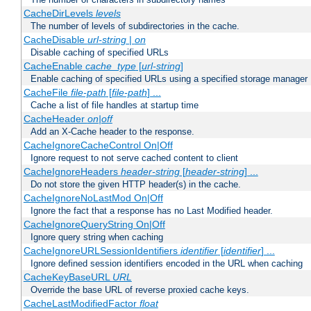
CacheDirLevels
levels
The number of levels of subdirectories in the cache.
CacheDisable
url-string
|
on
Disable caching of specified URLs
CacheEnable
cache_type
[
url-string
]
Enable caching of specified URLs using a specified storage manager
CacheFile
file-path
[
file-path
] ...
Cache a list of file handles at startup time
CacheHeader
on|off
Add an X-Cache header to the response.
CacheIgnoreCacheControl On|Off
Ignore request to not serve cached content to client
CacheIgnoreHeaders
header-string
[
header-string
] ...
Do not store the given HTTP header(s) in the cache.
CacheIgnoreNoLastMod On|Off
Ignore the fact that a response has no Last Modified header.
CacheIgnoreQueryString On|Off
Ignore query string when caching
CacheIgnoreURLSessionIdentifiers
identifier
[
identifier
] ...
Ignore defined session identifiers encoded in the URL when caching
CacheKeyBaseURL
URL
Override the base URL of reverse proxied cache keys.
CacheLastModifiedFactor
float