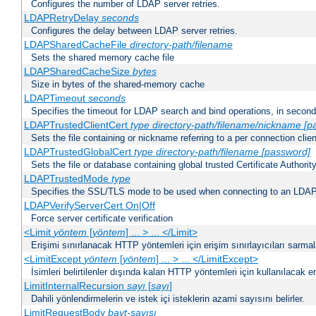
Configures the number of LDAP server retries.
LDAPRetryDelay
seconds
Configures the delay between LDAP server retries.
LDAPSharedCacheFile
directory-path/filename
Sets the shared memory cache file
LDAPSharedCacheSize
bytes
Size in bytes of the shared-memory cache
LDAPTimeout
seconds
Specifies the timeout for LDAP search and bind operations, in secon
LDAPTrustedClientCert
type
directory-path/filename/nickname
[p
Sets the file containing or nickname referring to a per connection clien
LDAPTrustedGlobalCert
type
directory-path/filename
[password]
Sets the file or database containing global trusted Certificate Authority 
LDAPTrustedMode
type
Specifies the SSL/TLS mode to be used when connecting to an LDAP
LDAPVerifyServerCert On|Off
Force server certificate verification
<Limit
yöntem
[
yöntem
] ... > ... </Limit>
Erişimi sınırlanacak HTTP yöntemleri için erişim sınırlayıcıları sarmal
<LimitExcept
yöntem
[
yöntem
] ... > ... </LimitExcept>
İsimleri belirtilenler dışında kalan HTTP yöntemleri için kullanılacak er
LimitInternalRecursion
sayı
[
sayı
]
Dahili yönlendirmelerin ve istek içi isteklerin azami sayısını belirler.
LimitRequestBody
bayt-sayısı