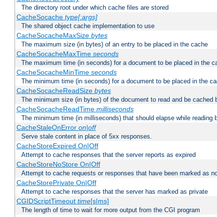
The directory root under which cache files are stored
CacheSocache
type[:args]
The shared object cache implementation to use
CacheSocacheMaxSize
bytes
The maximum size (in bytes) of an entry to be placed in the cache
CacheSocacheMaxTime
seconds
The maximum time (in seconds) for a document to be placed in the c
CacheSocacheMinTime
seconds
The minimum time (in seconds) for a document to be placed in the c
CacheSocacheReadSize
bytes
The minimum size (in bytes) of the document to read and be cached 
CacheSocacheReadTime
milliseconds
The minimum time (in milliseconds) that should elapse while reading 
CacheStaleOnError
on|off
Serve stale content in place of 5xx responses.
CacheStoreExpired On|Off
Attempt to cache responses that the server reports as expired
CacheStoreNoStore On|Off
Attempt to cache requests or responses that have been marked as no
CacheStorePrivate On|Off
Attempt to cache responses that the server has marked as private
CGIDScriptTimeout
time
[s|ms]
The length of time to wait for more output from the CGI program