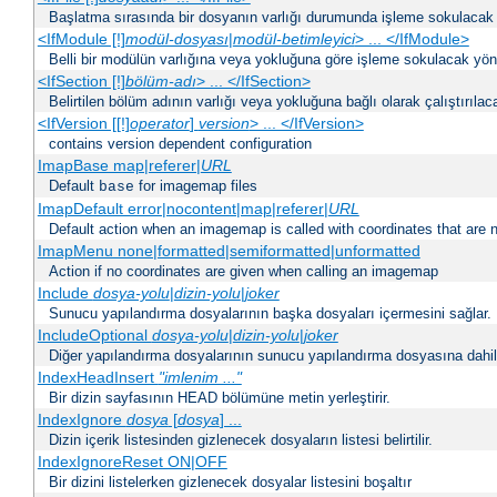
Başlatma sırasında bir dosyanın varlığı durumunda işleme sokulacak 
<IfModule [!]
modül-dosyası
|
modül-betimleyici
> ... </IfModule>
Belli bir modülün varlığına veya yokluğuna göre işleme sokulacak yöne
<IfSection [!]
bölüm-adı
> ... </IfSection>
Belirtilen bölüm adının varlığı veya yokluğuna bağlı olarak çalıştırılac
<IfVersion [[!]
operator
]
version
> ... </IfVersion>
contains version dependent configuration
ImapBase map|referer|
URL
Default
for imagemap files
base
ImapDefault error|nocontent|map|referer|
URL
Default action when an imagemap is called with coordinates that are n
ImapMenu none|formatted|semiformatted|unformatted
Action if no coordinates are given when calling an imagemap
Include
dosya-yolu
|
dizin-yolu
|
joker
Sunucu yapılandırma dosyalarının başka dosyaları içermesini sağlar.
IncludeOptional
dosya-yolu
|
dizin-yolu
|
joker
Diğer yapılandırma dosyalarının sunucu yapılandırma dosyasına dahil 
IndexHeadInsert
"imlenim ..."
Bir dizin sayfasının HEAD bölümüne metin yerleştirir.
IndexIgnore
dosya
[
dosya
] ...
Dizin içerik listesinden gizlenecek dosyaların listesi belirtilir.
IndexIgnoreReset ON|OFF
Bir dizini listelerken gizlenecek dosyalar listesini boşaltır