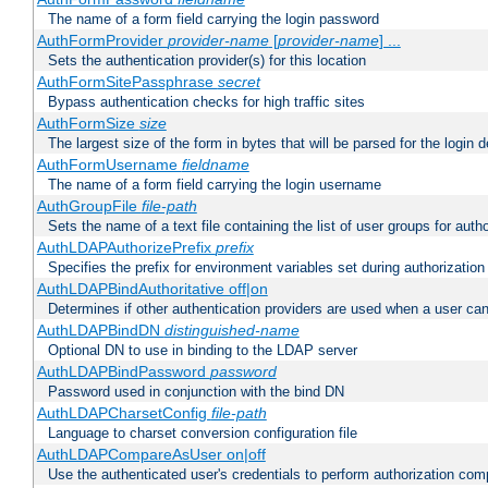
The name of a form field carrying the login password
AuthFormProvider
provider-name
[
provider-name
] ...
Sets the authentication provider(s) for this location
AuthFormSitePassphrase
secret
Bypass authentication checks for high traffic sites
AuthFormSize
size
The largest size of the form in bytes that will be parsed for the login d
AuthFormUsername
fieldname
The name of a form field carrying the login username
AuthGroupFile
file-path
Sets the name of a text file containing the list of user groups for autho
AuthLDAPAuthorizePrefix
prefix
Specifies the prefix for environment variables set during authorization
AuthLDAPBindAuthoritative off|on
Determines if other authentication providers are used when a user can
AuthLDAPBindDN
distinguished-name
Optional DN to use in binding to the LDAP server
AuthLDAPBindPassword
password
Password used in conjunction with the bind DN
AuthLDAPCharsetConfig
file-path
Language to charset conversion configuration file
AuthLDAPCompareAsUser on|off
Use the authenticated user's credentials to perform authorization co