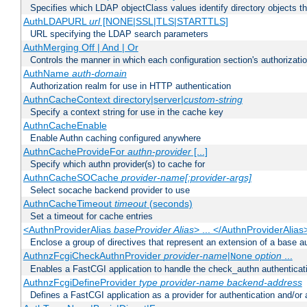
Specifies which LDAP objectClass values identify directory objects t
AuthLDAPURL
url
[NONE|SSL|TLS|STARTTLS]
URL specifying the LDAP search parameters
AuthMerging Off | And | Or
Controls the manner in which each configuration section's authorizatio
AuthName
auth-domain
Authorization realm for use in HTTP authentication
AuthnCacheContext directory|server|
custom-string
Specify a context string for use in the cache key
AuthnCacheEnable
Enable Authn caching configured anywhere
AuthnCacheProvideFor
authn-provider
[...]
Specify which authn provider(s) to cache for
AuthnCacheSOCache
provider-name[:provider-args]
Select socache backend provider to use
AuthnCacheTimeout
timeout
(seconds)
Set a timeout for cache entries
<AuthnProviderAlias
baseProvider Alias
> ... </AuthnProviderAlias
Enclose a group of directives that represent an extension of a base au
AuthnzFcgiCheckAuthnProvider
provider-name
|
option
...
None
Enables a FastCGI application to handle the check_authn authenticat
AuthnzFcgiDefineProvider
type
provider-name
backend-address
Defines a FastCGI application as a provider for authentication and/or 