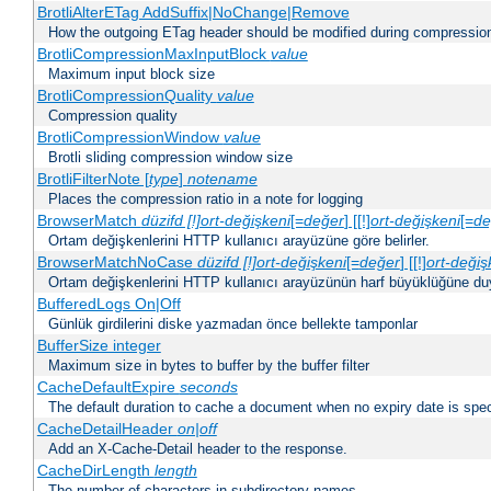
BrotliAlterETag AddSuffix|NoChange|Remove
How the outgoing ETag header should be modified during compressio
BrotliCompressionMaxInputBlock
value
Maximum input block size
BrotliCompressionQuality
value
Compression quality
BrotliCompressionWindow
value
Brotli sliding compression window size
BrotliFilterNote [
type
]
notename
Places the compression ratio in a note for logging
BrowserMatch
düzifd [!]ort-değişkeni
[=
değer
] [[!]
ort-değişkeni
[=
de
Ortam değişkenlerini HTTP kullanıcı arayüzüne göre belirler.
BrowserMatchNoCase
düzifd [!]ort-değişkeni
[=
değer
] [[!]
ort-değiş
Ortam değişkenlerini HTTP kullanıcı arayüzünün harf büyüklüğüne duyar
BufferedLogs On|Off
Günlük girdilerini diske yazmadan önce bellekte tamponlar
BufferSize integer
Maximum size in bytes to buffer by the buffer filter
CacheDefaultExpire
seconds
The default duration to cache a document when no expiry date is spec
CacheDetailHeader
on|off
Add an X-Cache-Detail header to the response.
CacheDirLength
length
The number of characters in subdirectory names