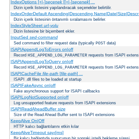
IndexOptions [+|-]
seçenek
[[+|-]
seçenek
] ...
Dizin içerik listesini yapılandıracak seçenekler belirtilir.
IndexOrderDefault Ascending|Descending Name|Date|Size|Descri
Dizin içerik listesinin öntanımlı sıralamasını belirler.
IndexStyleSheet
url-yolu
Dizin listesine bir biçembent ekler.
InputSed
sed-command
Sed command to filter request data (typically
data)
POST
ISAPIAppendLogToErrors on|off
Record
requests from ISAPI extensio
HSE_APPEND_LOG_PARAMETER
ISAPIAppendLogToQuery on|off
Record
requests from ISAPI extensio
HSE_APPEND_LOG_PARAMETER
ISAPICacheFile
file-path
[
file-path
] ...
ISAPI .dll files to be loaded at startup
ISAPIFakeAsync on|off
Fake asynchronous support for ISAPI callbacks
ISAPILogNotSupported on|off
Log unsupported feature requests from ISAPI extensions
ISAPIReadAheadBuffer
size
Size of the Read Ahead Buffer sent to ISAPI extensions
KeepAlive On|Off
HTTP kalıcı bağlantılarını etkin kılar
KeepAliveTimeout
sayı
[ms]
Bir kalıcı bağlantıda sunucunun bir sonraki isteği bekleme süresi