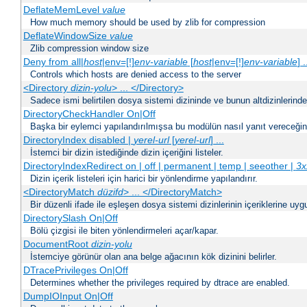
DeflateMemLevel
value
How much memory should be used by zlib for compression
DeflateWindowSize
value
Zlib compression window size
Deny from all|
host
|env=[!]
env-variable
[
host
|env=[!]
env-variable
] .
Controls which hosts are denied access to the server
<Directory
dizin-yolu
> ... </Directory>
Sadece ismi belirtilen dosya sistemi dizininde ve bunun altdizinlerind
DirectoryCheckHandler On|Off
Başka bir eylemci yapılandırılmışsa bu modülün nasıl yanıt vereceğini 
DirectoryIndex disabled |
yerel-url
[
yerel-url
] ...
İstemci bir dizin istediğinde dizin içeriğini listeler.
DirectoryIndexRedirect on | off | permanent | temp | seeother |
3x
Dizin içerik listeleri için harici bir yönlendirme yapılandırır.
<DirectoryMatch
düzifd
> ... </DirectoryMatch>
Bir düzenli ifade ile eşleşen dosya sistemi dizinlerinin içeriklerine u
DirectorySlash On|Off
Bölü çizgisi ile biten yönlendirmeleri açar/kapar.
DocumentRoot
dizin-yolu
İstemciye görünür olan ana belge ağacının kök dizinini belirler.
DTracePrivileges On|Off
Determines whether the privileges required by dtrace are enabled.
DumpIOInput On|Off