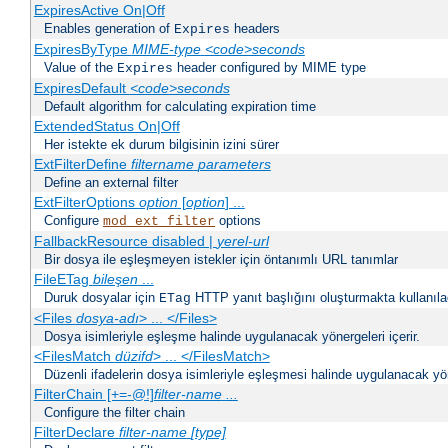
ExpiresActive On|Off
Enables generation of
headers
Expires
ExpiresByType
MIME-type
<code>seconds
Value of the
header configured by MIME type
Expires
ExpiresDefault
<code>seconds
Default algorithm for calculating expiration time
ExtendedStatus On|Off
Her istekte ek durum bilgisinin izini sürer
ExtFilterDefine
filtername
parameters
Define an external filter
ExtFilterOptions
option
[
option
] ...
Configure
options
mod_ext_filter
FallbackResource disabled |
yerel-url
Bir dosya ile eşleşmeyen istekler için öntanımlı URL tanımlar
FileETag
bileşen
...
Duruk dosyalar için
HTTP yanıt başlığını oluşturmakta kullanılaca
ETag
<Files
dosya-adı
> ... </Files>
Dosya isimleriyle eşleşme halinde uygulanacak yönergeleri içerir.
<FilesMatch
düzifd
> ... </FilesMatch>
Düzenli ifadelerin dosya isimleriyle eşleşmesi halinde uygulanacak yöne
FilterChain [+=-@!]
filter-name
...
Configure the filter chain
FilterDeclare
filter-name
[type]