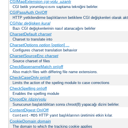
CGIMapExtension
cgi-yolu
.uzantı
CGI betik yorumlayıcısını saptama tekniğini belirler.
CGIPassAuth On|Off
HTTP yetkilendirme başlıklarının betiklere CGI değişkenleri olarak akta
CGIVar
değişken
kural
Bazı CGI değişkenlerinin nasıl atanacağını belirler
CharsetDefault
charset
Charset to translate into
CharsetOptions
option
[
option
] ...
Configures charset translation behavior
CharsetSourceEnc
charset
Source charset of files
CheckBasenameMatch on|off
Also match files with differing file name extensions.
CheckCaseOnly on|off
Limits the action of the speling module to case corrections
CheckSpelling on|off
Enables the spelling module
ChrootDir
/dizin/yolu
Sunucunun başlatıldıktan sonra chroot(8) yapacağı dizini belirler.
ContentDigest On|Off
HTTP yanıt başlıklarının üretimini etkin kılar.
Content-MD5
CookieDomain
domain
The domain to which the tracking cookie applies