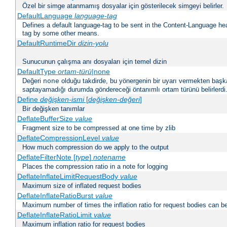
Özel bir simge atanmamış dosyalar için gösterilecek simgeyi belirler.
DefaultLanguage
language-tag
Defines a default language-tag to be sent in the Content-Language head
tag by some other means.
DefaultRuntimeDir
dizin-yolu
Sunucunun çalışma anı dosyaları için temel dizin
DefaultType
ortam-türü
|none
Değeri
olduğu takdirde, bu yönergenin bir uyarı vermekten başk
none
saptayamadığı durumda göndereceği öntanımlı ortam türünü belirlerdi
Define
değişken-ismi
[
değişken-değeri
]
Bir değişken tanımlar
DeflateBufferSize
value
Fragment size to be compressed at one time by zlib
DeflateCompressionLevel
value
How much compression do we apply to the output
DeflateFilterNote [
type
]
notename
Places the compression ratio in a note for logging
DeflateInflateLimitRequestBody
value
Maximum size of inflated request bodies
DeflateInflateRatioBurst
value
Maximum number of times the inflation ratio for request bodies can b
DeflateInflateRatioLimit
value
Maximum inflation ratio for request bodies