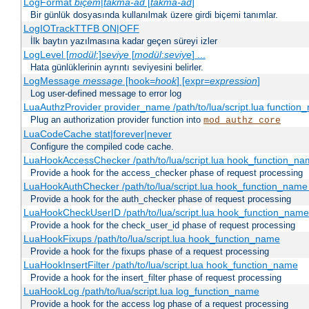
LogFormat
biçem
|
takma-ad
[
takma-ad
]
Bir günlük dosyasında kullanılmak üzere girdi biçemi tanımlar.
LogIOTrackTTFB ON|OFF
İlk baytın yazılmasına kadar geçen süreyi izler
LogLevel [
modül
:]
seviye
[
modül
:
seviye
] ...
Hata günlüklerinin ayrıntı seviyesini belirler.
LogMessage
message
[hook=
hook
] [expr=
expression
]
Log user-defined message to error log
LuaAuthzProvider provider_name /path/to/lua/script.lua function
Plug an authorization provider function into
mod_authz_core
LuaCodeCache stat|forever|never
Configure the compiled code cache.
LuaHookAccessChecker /path/to/lua/script.lua hook_function_name
Provide a hook for the access_checker phase of request processing
LuaHookAuthChecker /path/to/lua/script.lua hook_function_name [
Provide a hook for the auth_checker phase of request processing
LuaHookCheckUserID /path/to/lua/script.lua hook_function_name [
Provide a hook for the check_user_id phase of request processing
LuaHookFixups /path/to/lua/script.lua hook_function_name
Provide a hook for the fixups phase of a request processing
LuaHookInsertFilter /path/to/lua/script.lua hook_function_name
Provide a hook for the insert_filter phase of request processing
LuaHookLog /path/to/lua/script.lua log_function_name
Provide a hook for the access log phase of a request processing