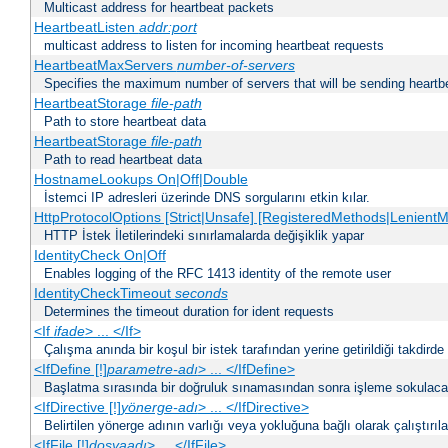
Multicast address for heartbeat packets
HeartbeatListen
addr:port
multicast address to listen for incoming heartbeat requests
HeartbeatMaxServers
number-of-servers
Specifies the maximum number of servers that will be sending heartbe
HeartbeatStorage
file-path
Path to store heartbeat data
HeartbeatStorage
file-path
Path to read heartbeat data
HostnameLookups On|Off|Double
İstemci IP adresleri üzerinde DNS sorgularını etkin kılar.
HttpProtocolOptions [Strict|Unsafe] [RegisteredMethods|LenientM
HTTP İstek İletilerindeki sınırlamalarda değişiklik yapar
IdentityCheck On|Off
Enables logging of the RFC 1413 identity of the remote user
IdentityCheckTimeout
seconds
Determines the timeout duration for ident requests
<If
ifade
> ... </If>
Çalışma anında bir koşul bir istek tarafından yerine getirildiği takdirde
<IfDefine [!]
parametre-adı
> ... </IfDefine>
Başlatma sırasında bir doğruluk sınamasından sonra işleme sokulacak
<IfDirective [!]
yönerge-adı
> ... </IfDirective>
Belirtilen yönerge adının varlığı veya yokluğuna bağlı olarak çalıştırıl
<IfFile [!]
dosyaadı
> ... </IfFile>