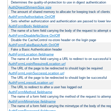
Determines the quality-of-protection to use in digest authentication
AuthDigestShmemSize
size
The amount of shared memory to allocate for keeping track of clients
AuthFormAuthoritative On|Off
Sets whether authorization and authentication are passed to lower le
AuthFormBody
fieldname
The name of a form field carrying the body of the request to attempt 
AuthFormDisableNoStore On|Off
Disable the CacheControl no-store header on the login page
AuthFormFakeBasicAuth On|Off
Fake a Basic Authentication header
AuthFormLocation
fieldname
The name of a form field carrying a URL to redirect to on successful l
AuthFormLoginRequiredLocation
url
The URL of the page to be redirected to should login be required
AuthFormLoginSuccessLocation
url
The URL of the page to be redirected to should login be successful
AuthFormLogoutLocation
uri
The URL to redirect to after a user has logged out
AuthFormMethod
fieldname
The name of a form field carrying the method of the request to attemp
AuthFormMimetype
fieldname
The name of a form field carrying the mimetype of the body of the req
AuthFormPassword
fieldname