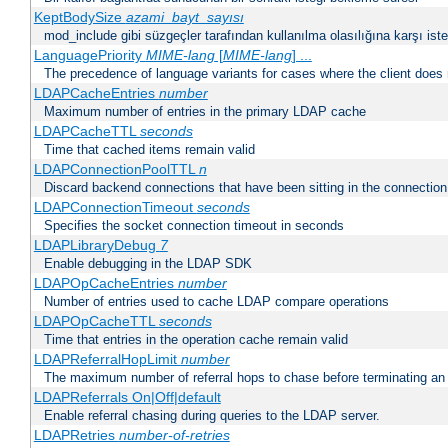
KeptBodySize
azami_bayt_sayısı
mod_include gibi süzgeçler tarafından kullanılma olasılığına karşı istek
LanguagePriority
MIME-lang
[
MIME-lang
] ...
The precedence of language variants for cases where the client does
LDAPCacheEntries
number
Maximum number of entries in the primary LDAP cache
LDAPCacheTTL
seconds
Time that cached items remain valid
LDAPConnectionPoolTTL
n
Discard backend connections that have been sitting in the connection
LDAPConnectionTimeout
seconds
Specifies the socket connection timeout in seconds
LDAPLibraryDebug
7
Enable debugging in the LDAP SDK
LDAPOpCacheEntries
number
Number of entries used to cache LDAP compare operations
LDAPOpCacheTTL
seconds
Time that entries in the operation cache remain valid
LDAPReferralHopLimit
number
The maximum number of referral hops to chase before terminating a
LDAPReferrals On|Off|default
Enable referral chasing during queries to the LDAP server.
LDAPRetries
number-of-retries