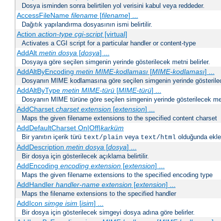
Dosya isminden sonra belirtilen yol verisini kabul veya reddeder.
AccessFileName
filename
[
filename
] ...
Dağıtık yapılandırma dosyasının ismi belirtilir.
Action
action-type
cgi-script
[virtual]
Activates a CGI script for a particular handler or content-type
AddAlt
metin
dosya
[
dosya
] ...
Dosyaya göre seçilen simgenin yerinde gösterilecek metni belirler.
AddAltByEncoding
metin
MIME-kodlaması
[
MIME-kodlaması
] ...
Dosyanın MIME kodlamasına göre seçilen simgenin yerinde gösterilece
AddAltByType
metin
MIME-türü
[
MIME-türü
] ...
Dosyanın MIME türüne göre seçilen simgenin yerinde gösterilecek metn
AddCharset
charset
extension
[
extension
] ...
Maps the given filename extensions to the specified content charset
AddDefaultCharset On|Off|
karküm
Bir yanıtın içerik türü
veya
olduğunda eklen
text/plain
text/html
AddDescription
metin dosya
[
dosya
] ...
Bir dosya için gösterilecek açıklama belirtilir.
AddEncoding
encoding
extension
[
extension
] ...
Maps the given filename extensions to the specified encoding type
AddHandler
handler-name
extension
[
extension
] ...
Maps the filename extensions to the specified handler
AddIcon
simge
isim
[
isim
] ...
Bir dosya için gösterilecek simgeyi dosya adına göre belirler.