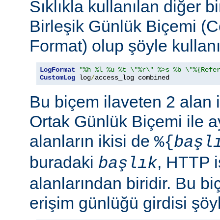
Sıklıkla kullanılan diğer b
Birleşik Günlük Biçemi (
Format) olup şöyle kullanıl
LogFormat
"%h %l %u %t \"%r\" %>s %b \"%{Refe
CustomLog
 log
/
access_log combined
Bu biçem ilaveten 2 alan 
Ortak Günlük Biçemi ile ay
alanların ikisi de
%{
başl
buradaki
, HTTP i
başlık
alanlarından biridir. Bu bi
erişim günlüğü girdisi şöy