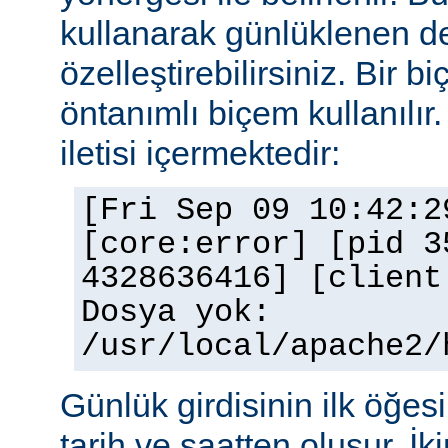
kullanarak günlüklenen de
özelleştirebilirsiniz. Bir 
öntanımlı biçem kullanılır.
iletisi içermektedir:
[Fri Sep 09 10:42:2
[core:error] [pid 3
4328636416] [client
Dosya yok:
/usr/local/apache2/
Günlük girdisinin ilk öğesi 
tarih ve saatten oluşur. İki