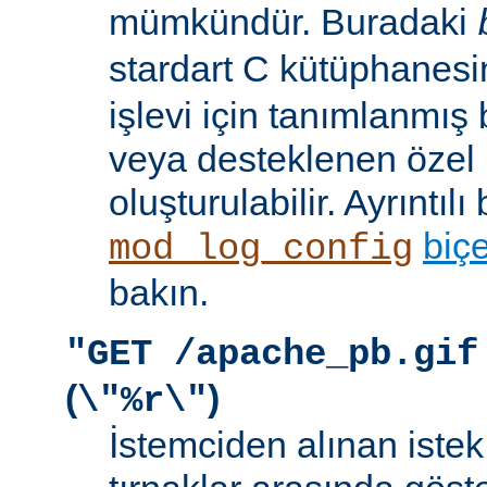
mümkündür. Buradaki
stardart C kütüphanes
işlevi için tanımlanmış 
veya desteklenen özel b
oluşturulabilir. Ayrıntılı 
biç
mod_log_config
bakın.
"GET /apache_pb.gif
(
)
\"%r\"
İstemciden alınan istek s