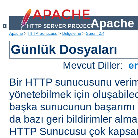
Apache 
Apache
>
HTTP Sunucusu
>
Belgeleme
>
Sürüm 2.4
Günlük Dosyaları
Mevcut Diller:
e
Bir HTTP sunucusunu veriml
yönetebilmek için oluşabile
başka sunucunun başarımı v
da bazı geri bildirimler alm
HTTP Sunucusu çok kapsaml