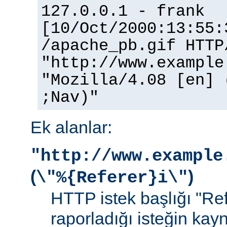
127.0.0.1 - frank
[10/Oct/2000:13:55:
/apache_pb.gif HTTP
"http://www.example
"Mozilla/4.08 [en] 
;Nav)"
Ek alanlar:
"http://www.example
(
)
\"%{Referer}i\"
HTTP istek başlığı "Ref
raporladığı isteğin kay