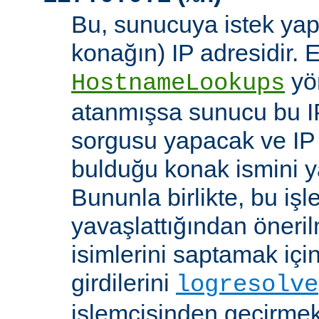
Bu, sunucuya istek yap
konağın) IP adresidir. 
yö
HostnameLookups
atanmışsa sunucu bu I
sorgusu yapacak ve IP 
bulduğu konak ismini y
Bununla birlikte, bu i
yavaşlattığından öneri
isimlerini saptamak için
girdilerini
logresolve
işlemcisinden geçirmek