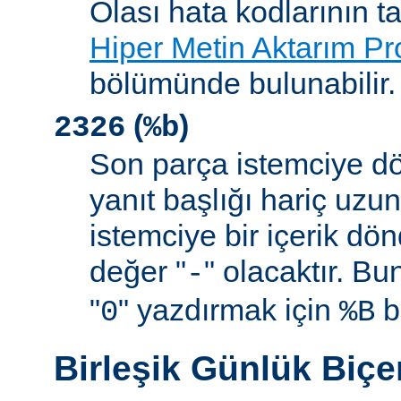
Olası hata kodlarının t
Hiper Metin Aktarım Pr
bölümünde bulunabilir.
(
)
2326
%b
Son parça istemciye d
yanıt başlığı hariç uzu
istemciye bir içerik d
değer "
" olacaktır. B
-
"
" yazdırmak için
be
0
%B
Birleşik Günlük Biç