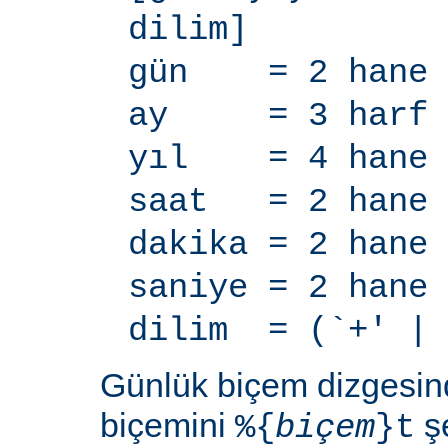
dilim]
gün = 2 hane
ay = 3 harf
yıl = 4 hane
saat = 2 hane
dakika = 2 hane
saniye = 2 hane
dilim = (`+' | 
Günlük biçem dizgesi
biçemini
şe
%{
biçem
}t