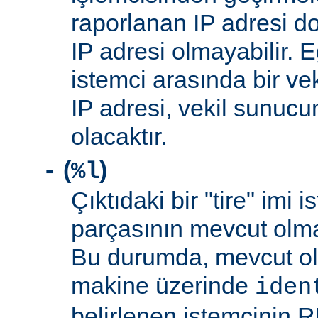
raporlanan IP adresi d
IP adresi olmayabilir. 
istemci arasında bir ve
IP adresi, vekil sunucu
olacaktır.
(
)
-
%l
Çıktıdaki bir "tire" imi i
parçasının mevcut olma
Bu durumda, mevcut ol
makine üzerinde
iden
belirlenen istemcinin R