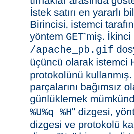
tırnaklar arasında göste
İstek satırı en yararlı bi
Birincisi, istemci taraf
yöntem
’miş. İkinci
GET
dosy
/apache_pb.gif
üçüncü olarak istemci
protokolünü kullanmış. İ
parçalarını bağımsız o
günlüklemek mümkündü
" dizgesi, yön
%U%q %H
dizgesi ve protokolü k