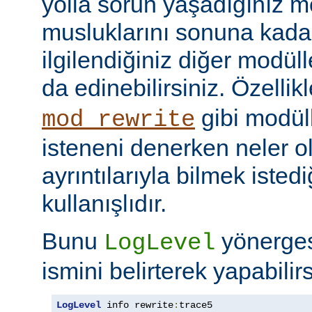
yolla sorun yaşadığınız mo
musluklarını sonuna kadar 
ilgilendiğiniz diğer modüller
da edinebilirsiniz. Özellik
gibi modül
mod_rewrite
isteneni denerken neler olu
ayrıntılarıyla bilmek iste
kullanışlıdır.
Bunu
yönerge
LogLevel
ismini belirterek yapabilirs
LogLevel
 info rewrite
:
trace5