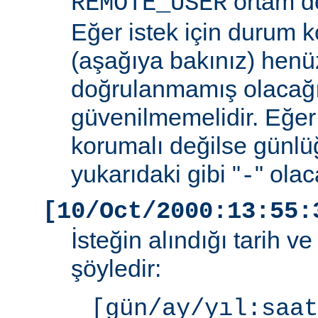
ortam de
REMOTE_USER
Eğer istek için durum 
(aşağıya bakınız) henüz
doğrulanmamış olacağ
güvenilmemelidir. Eğer
korumalı değilse günlü
yukarıdaki gibi "
" olac
-
[10/Oct/2000:13:55:
İsteğin alındığı tarih v
şöyledir:
[gün/ay/yıl:saat