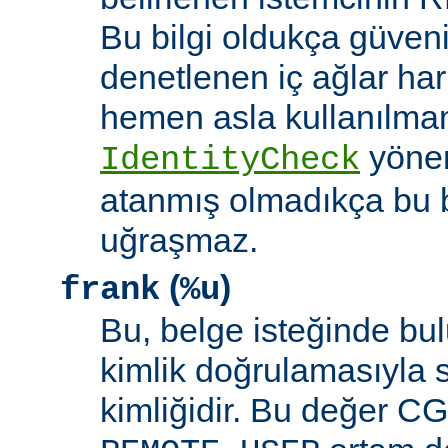
Bu bilgi oldukça güveni
denetlenen iç ağlar ha
hemen asla kullanılmam
yöne
IdentityCheck
atanmış olmadıkça bu 
uğraşmaz.
(
)
frank
%u
Bu, belge isteğinde bu
kimlik doğrulamasıyla 
kimliğidir. Bu değer CGI