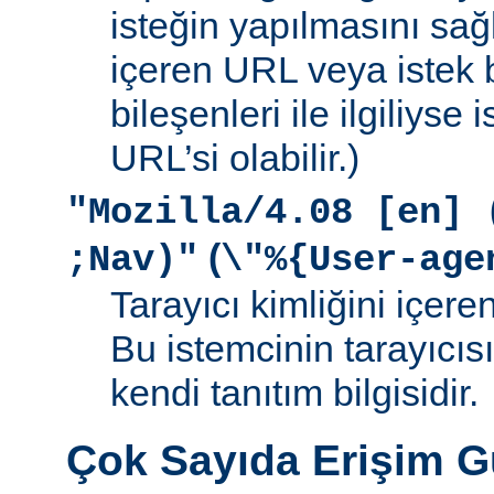
isteğin yapılmasını sağ
içeren URL veya istek b
bileşenleri ile ilgiliyse
URL’si olabilir.)
"Mozilla/4.08 [en] 
(
;Nav)"
\"%{User-age
Tarayıcı kimliğini içere
Bu istemcinin tarayıcıs
kendi tanıtım bilgisidir.
Çok Sayıda Erişim 