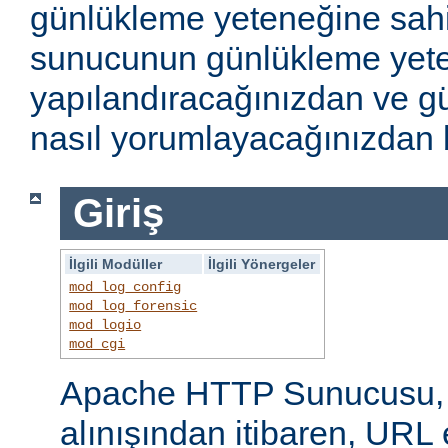
günlükleme yeteneğine sahi
sunucunun günlükleme yete
yapılandıracağınızdan ve gü
nasıl yorumlayacağınızdan b
Giriş
İlgili Modüller
İlgili Yönergeler
mod_log_config
mod_log_forensic
mod_logio
mod_cgi
Apache HTTP Sunucusu, i
alınışından itibaren, URL 