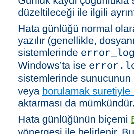
Günlük kaydı çoğunlukla 
düzeltileceği ile ilgili ayrınt
Hata günlüğü normal olar
yazılır (genellikle, dosyan
sistemlerinde
error_lo
Windows’ta ise
error.l
sistemlerinde sunucunun 
veya
borulamak suretiyle
aktarması da mümkündür
Hata günlüğünün biçemi
yönergesi ile belirlenir. B