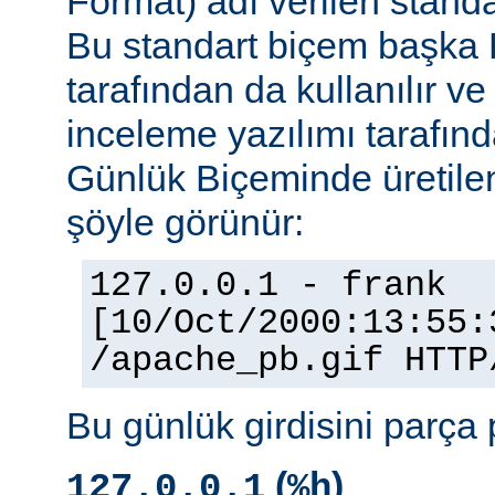
Format) adı verilen stand
Bu standart biçem başka
tarafından da kullanılır v
inceleme yazılımı tarafınd
Günlük Biçeminde üretilen
şöyle görünür:
127.0.0.1 - frank
[10/Oct/2000:13:55:
/apache_pb.gif HTTP
Bu günlük girdisini parça 
(
)
127.0.0.1
%h