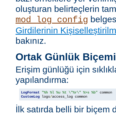
oluşturan belirteçlerin tam 
belges
mod_log_config
Girdilerinin Kişiselleştiril
bakınız.
Ortak Günlük Biçem
Erişim günlüğü için sıklıkl
yapılandırma:
LogFormat
"%h %l %u %t \"%r\" %>s %b"
CustomLog
 logs
/
access_log common
İlk satırda belli bir biçem 