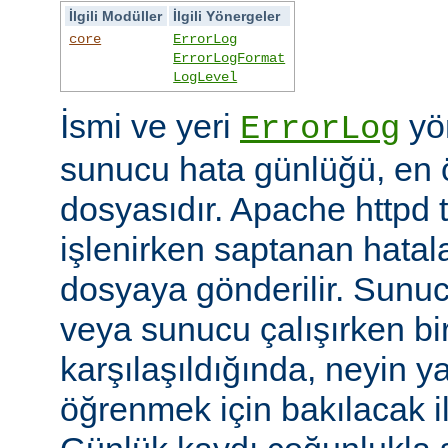
İlgili Modüller
İlgili Yönergeler
core
ErrorLog
ErrorLogFormat
LogLevel
İsmi ve yeri
yön
ErrorLog
sunucu hata günlüğü, en 
dosyasıdır. Apache httpd t
işlenirken saptanan hatalar
dosyaya gönderilir. Sunuc
veya sunucu çalışırken bi
karşılaşıldığında, neyin yan
öğrenmek için bakılacak il