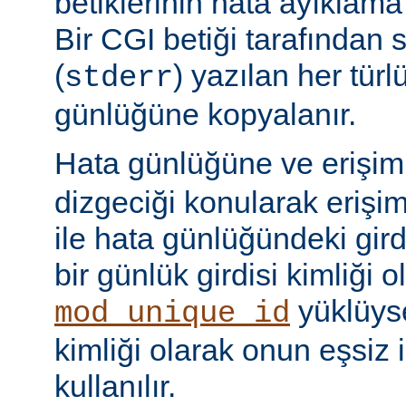
betiklerinin hata ayıklama ç
Bir CGI betiği tarafından 
(
) yazılan her tür
stderr
günlüğüne kopyalanır.
Hata günlüğüne ve erişi
dizgeciği konularak erişi
ile hata günlüğündeki girdi
bir günlük girdisi kimliği ol
yüklüyse
mod_unique_id
kimliği olarak onun eşsiz i
kullanılır.