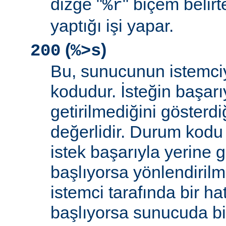
dizge "
" biçem belirt
%r
yaptığı işi yapar.
(
)
200
%>s
Bu, sunucunun istemci
kodudur. İsteğin başarıy
getirilmediğini gösterdiğ
değerlidir. Durum kodu 
istek başarıyla yerine get
başlıyorsa yönlendirilmi
istemci tarafında bir ha
başlıyorsa sunucuda bi