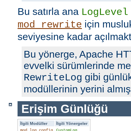
Bu satırla ana
LogLevel
için musl
mod_rewrite
seviyesine kadar açılmakt
Bu yönerge, Apache H
evvelki sürümlerinde me
gibi günlü
RewriteLog
modüllerinin yerini almışt
Erişim Günlüğü
İlgili Modüller
İlgili Yönergeler
mod_log_config
CustomLog